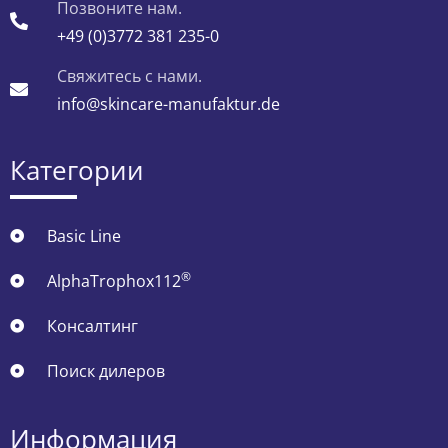
Позвоните нам.
+49 (0)3772 381 235-0
Свяжитесь с нами.
info@skincare-manufaktur.de
Категории
Basic Line
®
AlphaTrophox112
Консалтинг
Поиск дилеров
Информация