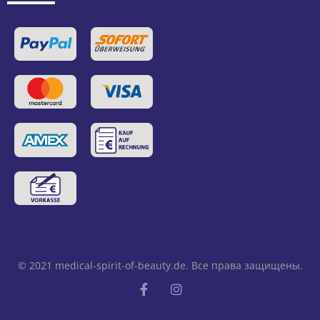
© 2021
medical-spirit-of-beauty.de
. Все права защищены.
F
I
a
n
c
s