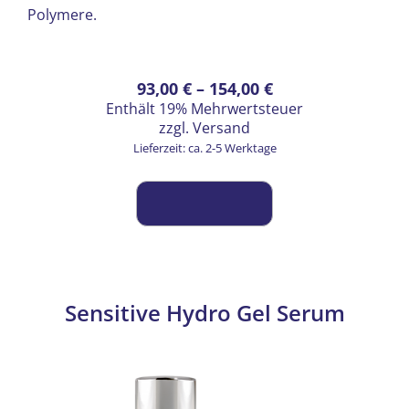
Polymere.
Preisspanne:
Dieses
93,00
€
–
154,00
€
Enthält 19% Mehrwertsteuer
Produkt
93,00 €
zzgl.
Versand
weist
bis
Lieferzeit: ca. 2-5 Werktage
mehrere
154,00 €
Varianten
auf.
Die
Optionen
können
auf
Sensitive Hydro Gel Serum
der
Produktseite
gewählt
werden