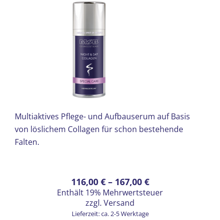
werden
Multiaktives Pflege- und Aufbauserum auf Basis
von löslichem Collagen für schon bestehende
Falten.
Dieses
Preisspanne:
116,00
€
–
167,00
€
Enthält 19% Mehrwertsteuer
Produkt
116,00 €
zzgl.
Versand
weist
bis
Lieferzeit: ca. 2-5 Werktage
mehrere