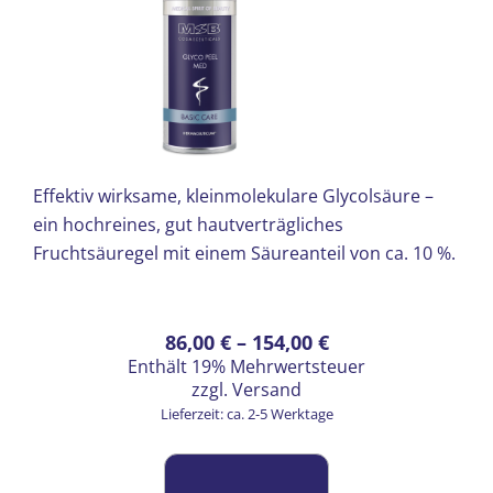
Effektiv wirksame, kleinmolekulare Glycolsäure –
ein hochreines, gut hautverträgliches
Fruchtsäuregel mit einem Säureanteil von ca. 10 %.
Preisspanne:
Dieses
86,00
€
–
154,00
€
Enthält 19% Mehrwertsteuer
Produkt
86,00 €
zzgl.
Versand
weist
bis
Lieferzeit: ca. 2-5 Werktage
mehrere
154,00 €
Varianten
auf.