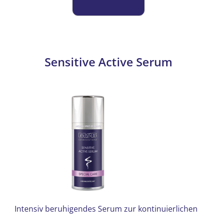
auf.
Die
Optionen
können
auf
Sensitive Active Serum
der
Produktseite
gewählt
werden
Intensiv beruhigendes Serum zur kontinuierlichen