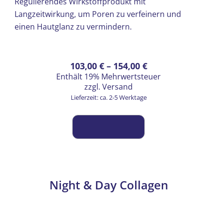
Regulierendes Wirkstoffprodukt mit
Langzeitwirkung, um Poren zu verfeinern und
einen Hautglanz zu vermindern.
Dieses
Preisspanne:
103,00
€
–
154,00
€
Enthält 19% Mehrwertsteuer
Produkt
103,00 €
zzgl.
Versand
weist
bis
Lieferzeit: ca. 2-5 Werktage
mehrere
154,00 €
Varianten
auf.
Die
Optionen
können
auf
Night & Day Collagen
der
Produktseite
gewählt