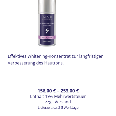
werden
Effektives Whitening-Konzentrat zur langfristigen
Verbesserung des Hauttons.
Dieses
Preisspanne:
156,00
€
–
253,00
€
Enthält 19% Mehrwertsteuer
Produkt
156,00 €
zzgl.
Versand
weist
bis
Lieferzeit: ca. 2-5 Werktage
mehrere
253,00 €