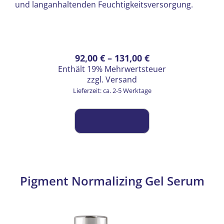
und langanhaltenden Feuchtigkeitsversorgung.
Preisspanne:
Dieses
92,00
€
–
131,00
€
Enthält 19% Mehrwertsteuer
Produkt
92,00 €
zzgl.
Versand
weist
bis
Lieferzeit: ca. 2-5 Werktage
mehrere
131,00 €
Varianten
auf.
Die
Optionen
können
auf
Pigment Normalizing Gel Serum
der
Produktseite
gewählt