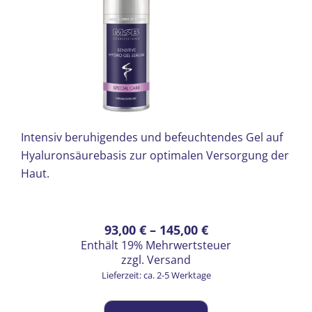
Intensiv beruhigendes und befeuchtendes Gel auf
Hyaluronsäurebasis zur optimalen Versorgung der
Haut.
Preisspanne:
Dieses
93,00
€
–
145,00
€
Enthält 19% Mehrwertsteuer
Produkt
93,00 €
zzgl.
Versand
weist
bis
Lieferzeit: ca. 2-5 Werktage
mehrere
145,00 €
Varianten