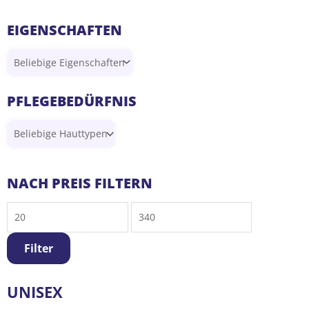
EIGENSCHAFTEN
PFLEGEBEDÜRFNIS
Min.
Max.
NACH PREIS FILTERN
Preis
Preis
Filter
UNISEX