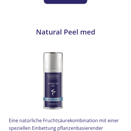
Die
Optionen
können
auf
Natural Peel med
der
Produktseite
gewählt
werden
Eine natürliche Fruchtsäurekombination mit einer
speziellen Einbettung pflanzenbasierender