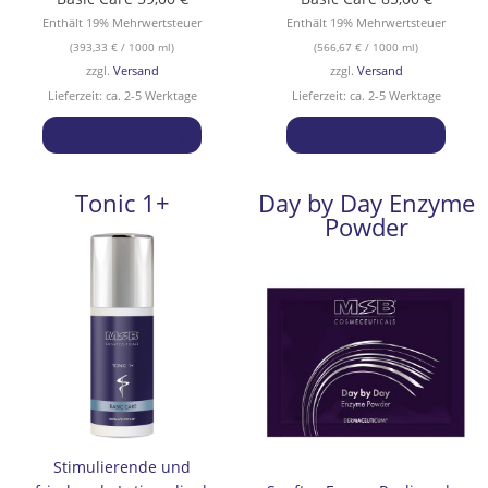
Enthält 19% Mehrwertsteuer
Enthält 19% Mehrwertsteuer
(
393,33
€
/ 1000 ml)
(
566,67
€
/ 1000 ml)
zzgl.
Versand
zzgl.
Versand
Lieferzeit: ca. 2-5 Werktage
Lieferzeit: ca. 2-5 Werktage
In den Warenkorb
In den Warenkorb
Tonic 1+
Day by Day Enzyme
Powder
Stimulierende und