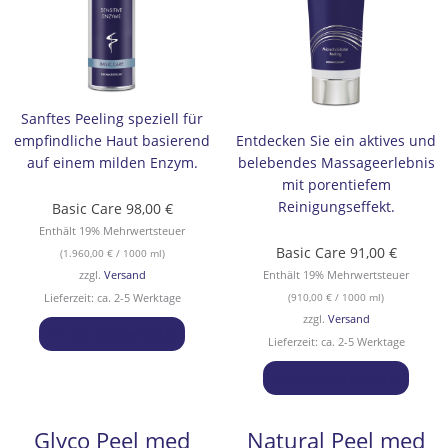
Sanftes Peeling speziell für
empfindliche Haut basierend
Entdecken Sie ein aktives und
auf einem milden Enzym.
belebendes Massageerlebnis
mit porentiefem
Reinigungseffekt.
Basic Care
98,00
€
Enthält 19% Mehrwertsteuer
Basic Care
91,00
€
(
1.960,00
€
/ 1000 ml)
zzgl.
Versand
Enthält 19% Mehrwertsteuer
Lieferzeit: ca. 2-5 Werktage
(
910,00
€
/ 1000 ml)
zzgl.
Versand
In den Warenkorb
Lieferzeit: ca. 2-5 Werktage
In den Warenkorb
Glyco Peel med
Natural Peel med
Dieses
Preisspanne:
Dies
Pr