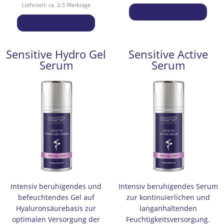
Lieferzeit: ca. 2-5 Werktage
Ausführung wählen
Ausführung wählen
Sensitive Hydro Gel
Sensitive Active
Dieses
Preisspanne:
Dies
Pr
Serum
Serum
Produkt
93,00 €
Prod
92
weist
bis
weis
bi
mehrere
145,00 €
mehr
13
Varianten
Vari
auf.
auf.
Die
Die
Optionen
Opti
können
könn
auf
auf
der
der
Produktseite
Prod
gewählt
gewä
Intensiv beruhigendes und
Intensiv beruhigendes Serum
werden
werd
befeuchtendes Gel auf
zur kontinuierlichen und
Hyaluronsäurebasis zur
langanhaltenden
optimalen Versorgung der
Feuchtigkeitsversorgung.