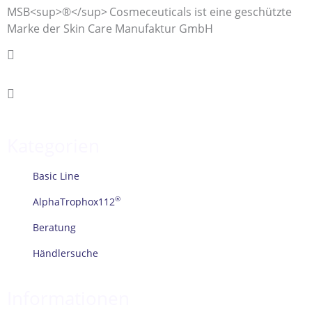
MSB<sup>®</sup>
Cosmeceuticals ist eine geschützte
Marke der Skin Care Manufaktur GmbH
Rufen Sie uns an.
+49 (0)3772 381 235-0
Nehmen Sie Kontakt auf.
info@skincare-manufaktur.de
Kategorien
Basic Line
®
AlphaTrophox112
Beratung
Händlersuche
Informationen