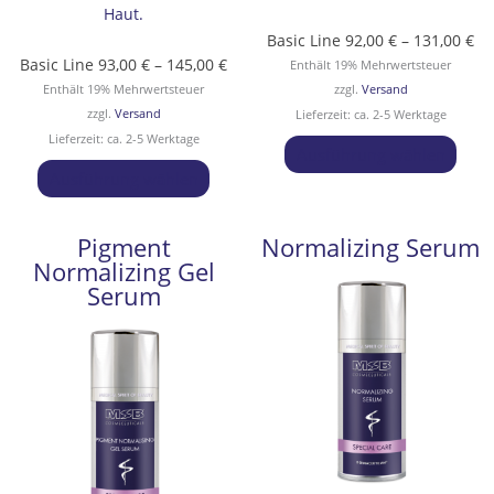
Haut.
Basic Line
92,00
€
–
131,00
€
Basic Line
93,00
€
–
145,00
€
Enthält 19% Mehrwertsteuer
Enthält 19% Mehrwertsteuer
zzgl.
Versand
zzgl.
Versand
Lieferzeit: ca. 2-5 Werktage
Lieferzeit: ca. 2-5 Werktage
Ausführung wählen
Ausführung wählen
Pigment
Normalizing Serum
Dieses
Preisspanne:
Dies
Pr
Normalizing Gel
Produkt
156,00 €
Prod
10
Serum
weist
bis
weis
bi
mehrere
253,00 €
mehr
15
Varianten
Vari
auf.
auf.
Die
Die
Optionen
Opti
können
könn
auf
auf
der
der