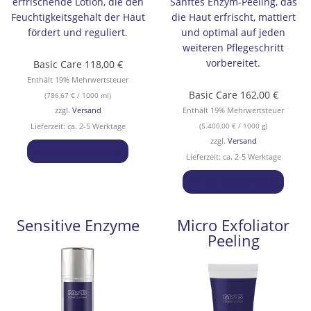
erfrischende Lotion, die den
Sanftes Enzym-Peeling, das
Feuchtigkeitsgehalt der Haut
die Haut erfrischt, mattiert
fördert und reguliert.
und optimal auf jeden
weiteren Pflegeschritt
vorbereitet.
Basic Care
118,00
€
Enthält 19% Mehrwertsteuer
Basic Care
162,00
€
(
786,67
€
/ 1000 ml)
zzgl.
Versand
Enthält 19% Mehrwertsteuer
Lieferzeit: ca. 2-5 Werktage
(
5.400,00
€
/ 1000 g)
zzgl.
Versand
In den Warenkorb
Lieferzeit: ca. 2-5 Werktage
In den Warenkorb
Sensitive Enzyme
Micro Exfoliator
Peeling