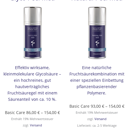
Produkt
86,00 €
Prod
93
weist
bis
weis
bi
mehrere
154,00 €
mehr
15
Varianten
Vari
auf.
auf.
Die
Die
Optionen
Opti
können
könn
auf
auf
der
der
Produktseite
Prod
Effektiv wirksame,
Eine natürliche
gewählt
gewä
kleinmolekulare Glycolsäure –
Fruchtsäurekombination mit
werden
werd
ein hochreines, gut
einer speziellen Einbettung
hautverträgliches
pflanzenbasierender
Fruchtsäuregel mit einem
Polymere.
Säureanteil von ca. 10 %.
Basic Care
93,00
€
–
154,00
€
Basic Care
86,00
€
–
154,00
€
Enthält 19% Mehrwertsteuer
Enthält 19% Mehrwertsteuer
zzgl.
Versand
zzgl.
Versand
Lieferzeit: ca. 2-5 Werktage