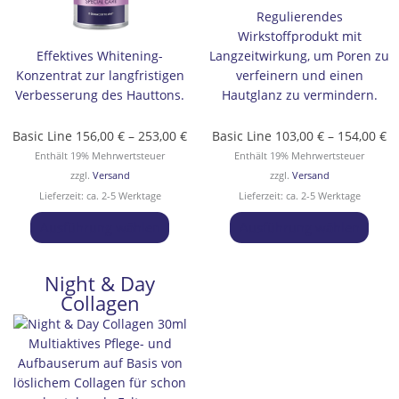
Produktseite
Prod
Regulierendes
gewählt
gewä
Wirkstoffprodukt mit
werden
werd
Effektives Whitening-
Langzeitwirkung, um Poren zu
Konzentrat zur langfristigen
verfeinern und einen
Verbesserung des Hauttons.
Hautglanz zu vermindern.
Basic Line
156,00
€
–
253,00
€
Basic Line
103,00
€
–
154,00
€
Enthält 19% Mehrwertsteuer
Enthält 19% Mehrwertsteuer
zzgl.
Versand
zzgl.
Versand
Lieferzeit: ca. 2-5 Werktage
Lieferzeit: ca. 2-5 Werktage
Ausführung wählen
Ausführung wählen
Night & Day
Dieses
Preisspanne:
Collagen
Produkt
116,00 €
weist
bis
mehrere
167,00 €
Multiaktives Pflege- und
Varianten
Aufbauserum auf Basis von
auf.
löslichem Collagen für schon