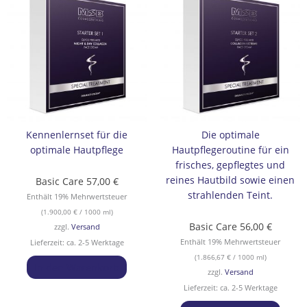
Kennenlernset für die
Die optimale
optimale Hautpflege
Hautpflegeroutine für ein
frisches, gepflegtes und
reines Hautbild sowie einen
Basic Care
57,00
€
strahlenden Teint.
Enthält 19% Mehrwertsteuer
(
1.900,00
€
/ 1000 ml)
Basic Care
56,00
€
zzgl.
Versand
Enthält 19% Mehrwertsteuer
Lieferzeit: ca. 2-5 Werktage
(
1.866,67
€
/ 1000 ml)
In den Warenkorb
zzgl.
Versand
Lieferzeit: ca. 2-5 Werktage