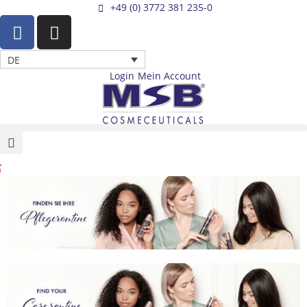
Zum
+49 (0) 3772 381 235-0
F
I
Inhalt
a
n
springen
c
s
DE
e
t
Login
Mein Account
b
a
o
g
o
r
k
a
-
m
Warenkorb
f