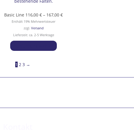
Die
bestehende Falten.
Optionen
können
Basic Line
116,00
€
–
167,00
€
auf
Enthält 19% Mehrwertsteuer
der
zzgl.
Versand
Produktseite
Lieferzeit: ca. 2-5 Werktage
gewählt
Ausführung wählen
werden
1
2
3
→
Kontakt