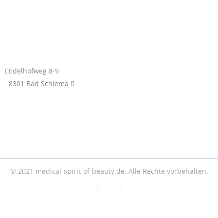
Edelhofweg 8-9
8301 Bad Schlema
© 2021
medical-spirit-of-beauty.de
. Alle Rechte vorbehalten.
F
I
a
n
c
s
e
t
b
a