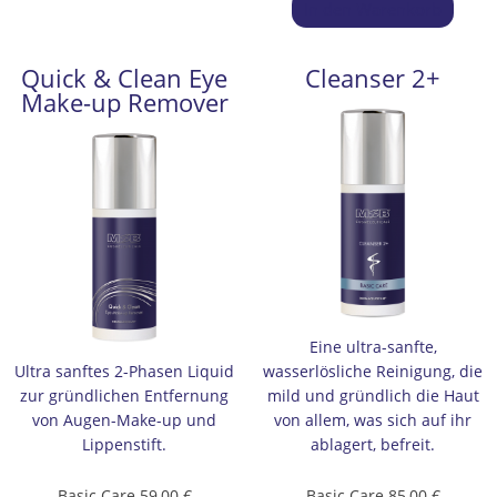
In den Warenkorb
Quick & Clean Eye
Cleanser 2+
Make-up Remover
Eine ultra-sanfte,
Ultra sanftes 2-Phasen Liquid
wasserlösliche Reinigung, die
zur gründlichen Entfernung
mild und gründlich die Haut
von Augen-Make-up und
von allem, was sich auf ihr
Lippenstift.
ablagert, befreit.
Basic Care
59,00
€
Basic Care
85,00
€