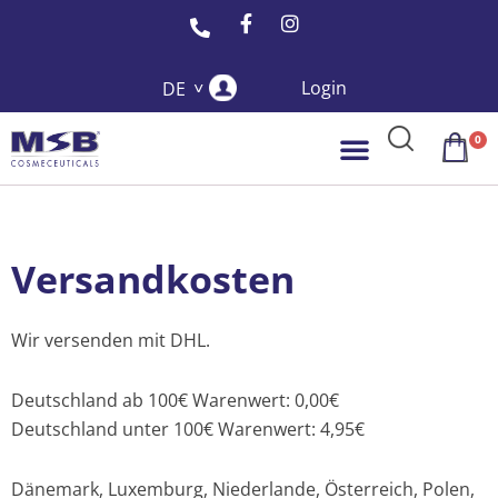
F
I
Zum
a
n
Inhalt
c
s
springen
e
t
Login
DE
b
a
o
g
o
r
0
War
k
a
-
m
f
Versandkosten
Wir versenden mit DHL.
Deutschland ab 100€ Warenwert: 0,00€
Deutschland unter 100€ Warenwert: 4,95€
Dänemark, Luxemburg, Niederlande, Österreich, Polen,