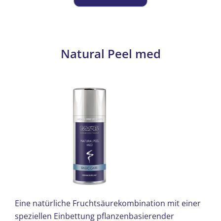
Die
Optionen
können
auf
Natural Peel med
der
Produktseite
gewählt
werden
Eine natürliche Fruchtsäurekombination mit einer
speziellen Einbettung pflanzenbasierender