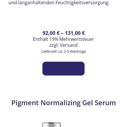
und langanhaltenden Feuchtigkeitsversorgung.
Preisspanne:
Dieses
92,00
€
–
131,00
€
Enthält 19% Mehrwertsteuer
Produkt
92,00 €
zzgl.
Versand
weist
bis
Lieferzeit: ca. 2-5 Werktage
mehrere
131,00 €
Varianten
auf.
Die
Optionen
können
auf
Pigment Normalizing Gel Serum
der
Produktseite
gewählt