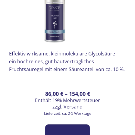
Effektiv wirksame, kleinmolekulare Glycolsäure –
ein hochreines, gut hautverträgliches
Fruchtsäuregel mit einem Säureanteil von ca. 10 %.
Preisspanne:
Dieses
86,00
€
–
154,00
€
Enthält 19% Mehrwertsteuer
Produkt
86,00 €
zzgl.
Versand
weist
bis
Lieferzeit: ca. 2-5 Werktage
mehrere
154,00 €
Varianten
auf.