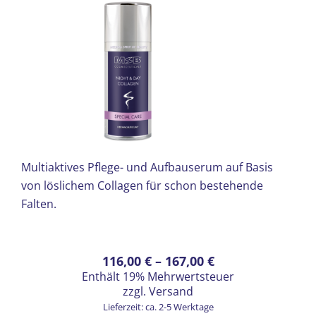
werden
Multiaktives Pflege- und Aufbauserum auf Basis
von löslichem Collagen für schon bestehende
Falten.
Dieses
Preisspanne:
116,00
€
–
167,00
€
Enthält 19% Mehrwertsteuer
Produkt
116,00 €
zzgl.
Versand
weist
bis
Lieferzeit: ca. 2-5 Werktage
mehrere