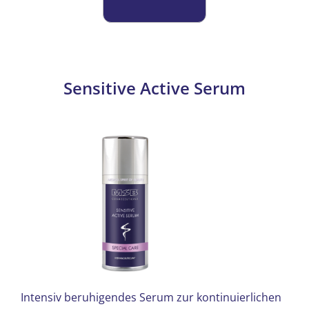
auf.
Die
Optionen
können
auf
Sensitive Active Serum
der
Produktseite
gewählt
werden
Intensiv beruhigendes Serum zur kontinuierlichen