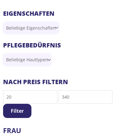
EIGENSCHAFTEN
PFLEGEBEDÜRFNIS
Min.
Max.
NACH PREIS FILTERN
Preis
Preis
Filter
FRAU