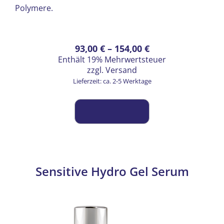
Polymere.
Preisspanne:
Dieses
93,00
€
–
154,00
€
Enthält 19% Mehrwertsteuer
Produkt
93,00 €
zzgl.
Versand
weist
bis
Lieferzeit: ca. 2-5 Werktage
mehrere
154,00 €
Varianten
auf.
Die
Optionen
können
auf
Sensitive Hydro Gel Serum
der
Produktseite
gewählt
werden