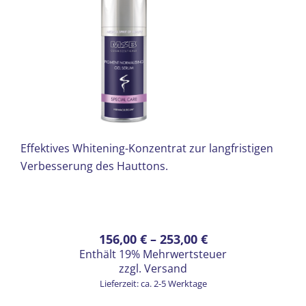
werden
Effektives Whitening-Konzentrat zur langfristigen
Verbesserung des Hauttons.
Dieses
Preisspanne:
156,00
€
–
253,00
€
Enthält 19% Mehrwertsteuer
Produkt
156,00 €
zzgl.
Versand
weist
bis
Lieferzeit: ca. 2-5 Werktage
mehrere
253,00 €