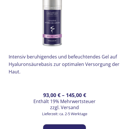
Intensiv beruhigendes und befeuchtendes Gel auf
Hyaluronsäurebasis zur optimalen Versorgung der
Haut.
Preisspanne:
Dieses
93,00
€
–
145,00
€
Enthält 19% Mehrwertsteuer
Produkt
93,00 €
zzgl.
Versand
weist
bis
Lieferzeit: ca. 2-5 Werktage
mehrere
145,00 €
Varianten