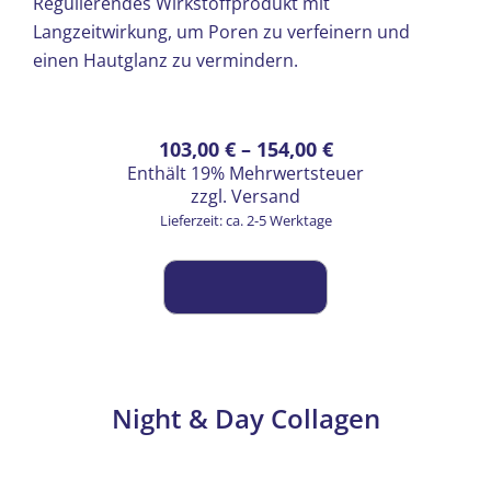
Regulierendes Wirkstoffprodukt mit
Langzeitwirkung, um Poren zu verfeinern und
einen Hautglanz zu vermindern.
Dieses
Preisspanne:
103,00
€
–
154,00
€
Enthält 19% Mehrwertsteuer
Produkt
103,00 €
zzgl.
Versand
weist
bis
Lieferzeit: ca. 2-5 Werktage
mehrere
154,00 €
Varianten
auf.
Die
Optionen
können
auf
Night & Day Collagen
der
Produktseite
gewählt