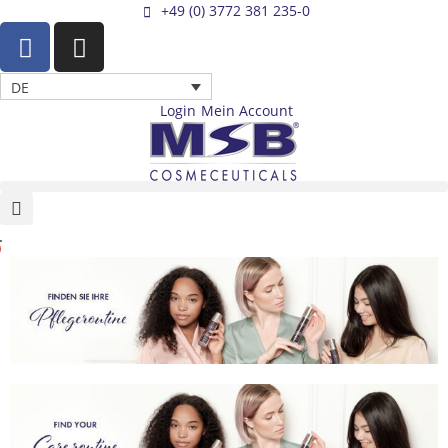
Zum
+49 (0) 3772 381 235-0
F
I
Inhalt
a
n
springen
c
s
DE
e
t
Login
Mein Account
b
a
o
g
o
r
k
a
-
m
Warenkorb
f