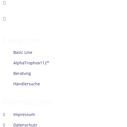
+49 (0)3772 381 235-0
Nehmen Sie Kontakt auf.
info@skincare-manufaktur.de
Kategorien
Basic Line
®
AlphaTrophox112
Beratung
Händlersuche
Informationen
Impressum
Datenschutz