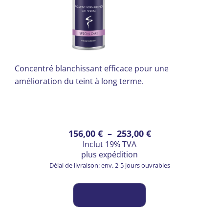
Concentré blanchissant efficace pour une
amélioration du teint à long terme.
Ce
Plage
156,00
€
–
253,00
€
Inclut 19% TVA
produit
de
plus
expédition
a
prix :
Délai de livraison: env. 2-5 jours ouvrables
plusieurs
156,00 €
variations.
à
Les
253,00 €
options