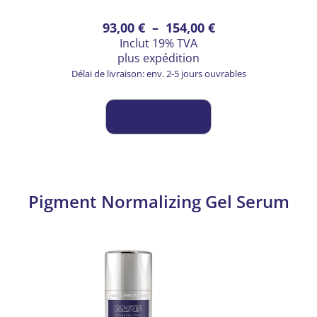
Ce
Plage
93,00
€
–
154,00
€
Inclut 19% TVA
produit
de
plus
expédition
a
prix :
Délai de livraison: env. 2-5 jours ouvrables
plusieurs
93,00 €
variations.
à
Les
154,00 €
options
peuvent
être
choisies
Pigment Normalizing Gel Serum
sur
la
page
du
produit