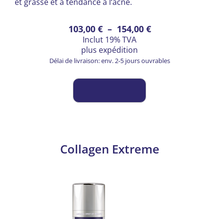
et grasse et à tendance à l‘acné.
Ce
Plage
103,00
€
–
154,00
€
Inclut 19% TVA
produit
de
plus
expédition
a
prix :
Délai de livraison: env. 2-5 jours ouvrables
plusieurs
103,00 €
variations.
à
Les
154,00 €
options
peuvent
être
choisies
Collagen Extreme
sur
la
page
du
produit