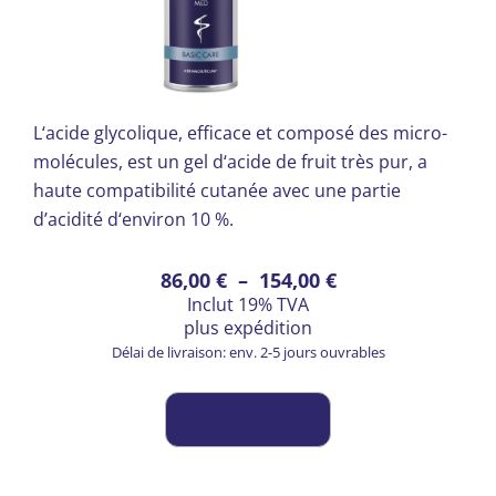
L‘acide glycolique, efficace et composé des micro-
molécules, est un gel d‘acide de fruit très pur, a
haute compatibilité cutanée avec une partie
d’acidité d‘environ 10 %.
Ce
Plage
86,00
€
–
154,00
€
Inclut 19% TVA
produit
de
plus
expédition
a
prix :
Délai de livraison: env. 2-5 jours ouvrables
plusieurs
86,00 €
variations.
à
Les
154,00 €
options
peuvent