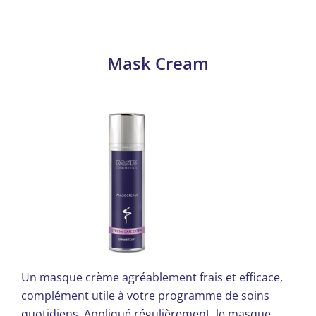
peuvent
être
choisies
Mask Cream
sur
la
page
du
produit
Un masque crème agréablement frais et efficace,
complément utile à votre programme de soins
quotidiens. Appliqué régulièrement, le masque