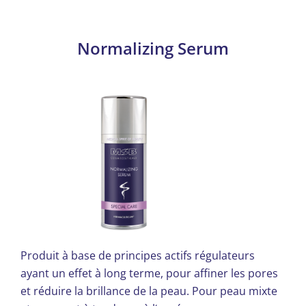
peuvent
être
choisies
Normalizing Serum
sur
la
page
du
produit
Produit à base de principes actifs régulateurs
ayant un effet à long terme, pour affiner les pores
et réduire la brillance de la peau. Pour peau mixte